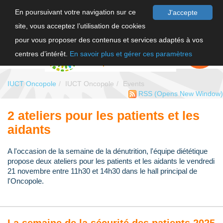
En poursuivant votre navigation sur ce
J'accepte
site, vous acceptez l’utilisation de cookies
FR
pour vous proposer des contenus et services adaptés à vos
EN
FAIRE UN
DON
centres d’intérêt.
En savoir plus et gérer ces paramètres
IUCT Oncopole
IUCT Oncopole
Events
RSS
(Opens New Window)
2 ateliers pour les patients et les
aidants
A l'occasion de la semaine de la dénutrition, l'équipe diététique
propose deux ateliers pour les patients et les aidants le vendredi
21 novembre entre 11h30 et 14h30 dans le hall principal de
l'Oncopole.