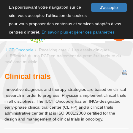
En poursuivant votre navigation sur ce
J'accepte
site, vous acceptez l’utilisation de cookies
FR
pour vous proposer des contenus et services adaptés à vos
EN
FAIRE UN
DON
centres d’intérêt.
En savoir plus et gérer ces paramètres
IUCT Oncopole
Receiving care
Les essais cliniques
Efficacité du trio PCD en traitement de première rechute du
myélome multiple
Clinical trials
Innovative diagnosis and therapy strategies are based on clinical
research in order to progress. Physicians implement clinical trials
in all disciplines. The IUCT Oncopole has an INCa-designated
early-phase clinical trial center (CLIPP) and a clinical trials
administrative center that is ISO 9001:2008 certified for the
design and management of clinical trials in oncology.