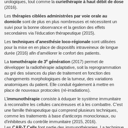
urologiques, tout comme la
curiethérapie à haut débit de dose
(2016).
Les
thérapies ciblées administrées par voie orale au
domicile
sont de plus en plus nombreuses et nécessitent un
suivi pour la bonne observance et la gestion des effets
secondaires via l’éducation thérapeutique (2015).
Les
techniques d’anesthésie loco-régionale
sont utilisées
pour la mise en en place de dispositifs intraveineux de longue
durée (2016) afin d’améliorer le confort des patients.
e
La
tomothérapie de 3
génération
(2017) permet de
développer la radiothérapie adaptative, soit la reprogrammation
au gré des séances du plan de traitement en fonction des
changements morphologiques de la tumeur, des variations
anatomiques du patient. Elle conduit également à mettre en
place de nouveaux protocoles (ré-irradiations).
L’
immunothérapie
consiste à éduquer le système immunitaire
à reconnaître les cellules cancéreuses et à les combattre. C’est
une famille thérapeutique qui comprend plusieurs techniques,
comme les traitements à base d’anticorps monoclonaux, ou
d’inhibiteurs du contrôle immunitaire (2015, 2016).
Les
CAR-T Cells
font partie des immunothérapies. La technique