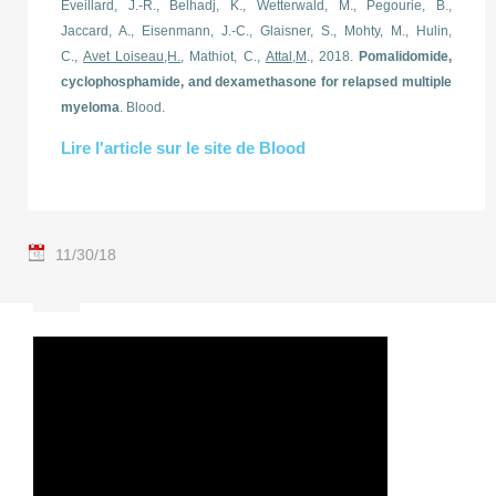
Eveillard, J.-R., Belhadj, K., Wetterwald, M., Pegourie, B.,
Jaccard, A., Eisenmann, J.-C., Glaisner, S., Mohty, M., Hulin,
C.,
Avet Loiseau,H.
, Mathiot, C.,
Attal,M
., 2018.
Pomalidomide,
cyclophosphamide, and dexamethasone for relapsed multiple
myeloma
. Blood.
Lire l'article sur le site de Blood
11/30/18