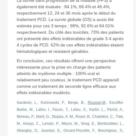
La survie sans progression de la maladie (PFS) a
également été évaluée : 84.1%, 68.4% et 46.4%,
respectivement 12, 24 et 36 mois après le début du
traitement PCD. La survie globale (OS) a aussi été
estimée pour ces 3 temps : 98%, 92.6% et 84.01%
respectivement. Du côté des toxicités, 73% des patients
ont présenté des effets indésirables de grade 3-4 après
4 cycles de PCD. 62% de ces effets indésirables étaient
hématologiques et restaient gérables.
En conclusion, ces résultats offrent une perspective
intéressante pour la prise en charge des patients
atteints de myélome multiple : 100% oral et
relativement peu couteux, le traitement PCD apparaît
comme un traitement de seconde ligne efficace aux
effets indésirables modérés.
Garderet, L., Kuhnowski, F., Berge, B.,
Roussel,M
., Escoffre-
Barbe, M., Lafon, I., Facon, T., Leleu, X., Karlin, L., Perrot, A.,
Moreau, P., Marit, G., Stoppa, A.-M., Royer, B., Chaleteix, C., Tiab,
M., Araujo, C., Lenain, P., Macro, M., Voog, E., Benboubker, L.,
Allangba, O., Jourdan, E., Orcsini-Piocelle, F., Brechignac, S.,