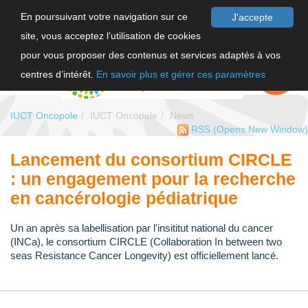
En poursuivant votre navigation sur ce
J'accepte
site, vous acceptez l’utilisation de cookies
FR
pour vous proposer des contenus et services adaptés à vos
EN
FAIRE UN
DON
centres d’intérêt.
En savoir plus et gérer ces paramètres
IUCT Oncopole
IUCT Oncopole
News
RSS
(Opens New Window)
Lancement du consortium CIRCLE
: un engagement pour la recherche
en cancérologie pédiatrique
Un an après sa labellisation par l'insititut national du cancer
(INCa), le consortium CIRCLE (Collaboration In between two
seas Resistance Cancer Longevity) est officiellement lancé.