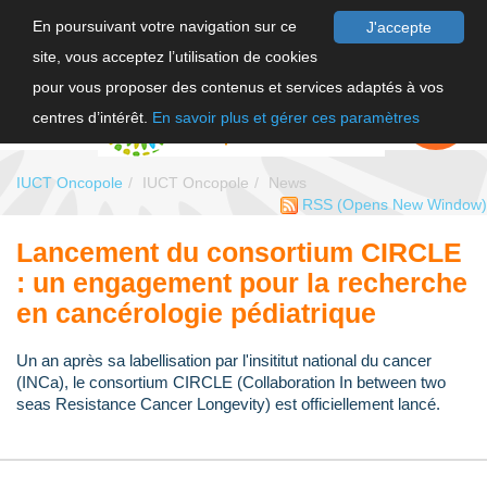
En poursuivant votre navigation sur ce
J'accepte
site, vous acceptez l’utilisation de cookies
FR
pour vous proposer des contenus et services adaptés à vos
EN
FAIRE UN
DON
centres d’intérêt.
En savoir plus et gérer ces paramètres
IUCT Oncopole
IUCT Oncopole
News
RSS
(Opens New Window)
Lancement du consortium CIRCLE
: un engagement pour la recherche
en cancérologie pédiatrique
Un an après sa labellisation par l'insititut national du cancer
(INCa), le consortium CIRCLE (Collaboration In between two
seas Resistance Cancer Longevity) est officiellement lancé.