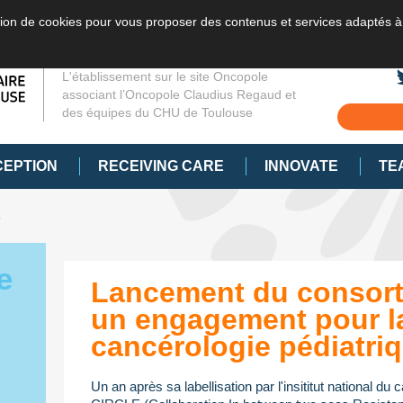
sation de cookies pour vous proposer des contenus et services adaptés à
L'établissement sur le site Oncopole
associant l’Oncopole Claudius Regaud et
des équipes du CHU de Toulouse
CEPTION
RECEIVING CARE
INNOVATE
TE
s
e
Lancement du consort
un engagement pour l
cancérologie pédiatri
Un an après sa labellisation par l'insititut national du