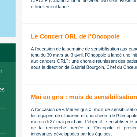
CIRCLE (Collaboration In between two seas Resistan
officiellement lancé.
Le Concert ORL de l'Oncopole
A l'occasion de la semaine de sensibilisation aux ca
tenu du 30 mars au 3 avril, l'Oncopole a lancé une init
aux cancers ORL" : une chorale réunissant des patien
sous la direction de Gabriel Bourgoin, Chef du Chœur
h
es
Mai en gris : mois de sensibilisati
A l’occasion de « Mai en gris », mois de sensibilisa
les équipes de cliniciens et chercheurs de l’Oncopol
mercredi 27 mai prochain. L’objectif : sensibiliser le 
de la recherche menée à l’Oncopole et présent
innovantes développées par les équipes.