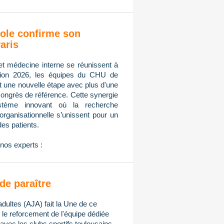
ole confirme son
aris
et médecine interne se réunissent à
tion 2026, les équipes du CHU de
nt une nouvelle étape avec plus d'une
congrès de référence. Cette synergie
ystème innovant où la recherche
n organisationnelle s’unissent pour un
des patients.
nos experts :
de paraître
adultes (AJA) fait la Une de ce
e reforcement de l'équipe dédiée
avec les clubs sportifs toulousains