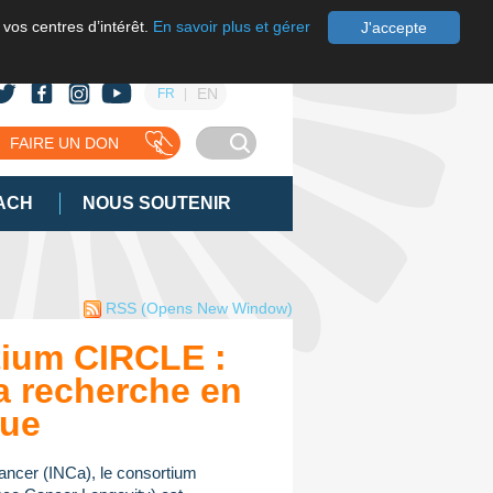
 vos centres d’intérêt.
En savoir plus et gérer
J'accepte
EN
FR
FAIRE UN DON
ACH
NOUS SOUTENIR
RSS
(Opens New Window)
ium CIRCLE :
a recherche en
que
 cancer (INCa), le consortium