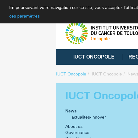
En poursuivant votre navigation sur ce site, vous acceptez l’utili
ces paramètres
IUCT ONCOPOLE
RE
IUCT Oncopole
IUCT Oncopole
New
IUCT Oncopol
News
actualites-innover
About us
Governance