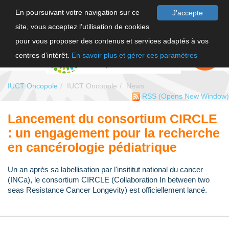
En poursuivant votre navigation sur ce
J'accepte
site, vous acceptez l’utilisation de cookies
FR
pour vous proposer des contenus et services adaptés à vos
EN
FAIRE UN
DON
centres d’intérêt.
En savoir plus et gérer ces paramètres
IUCT Oncopole
IUCT Oncopole
News
RSS
(Opens New Window)
Lancement du consortium CIRCLE
: un engagement pour la recherche
en cancérologie pédiatrique
Un an après sa labellisation par l'insititut national du cancer
(INCa), le consortium CIRCLE (Collaboration In between two
seas Resistance Cancer Longevity) est officiellement lancé.