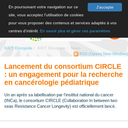
En poursuivant votre navigation sur ce
J'accepte
site, vous acceptez l’utilisation de cookies
FR
pour vous proposer des contenus et services adaptés à vos
EN
FAIRE UN
DON
centres d’intérêt.
En savoir plus et gérer ces paramètres
IUCT Oncopole
IUCT Oncopole
News
RSS
(Opens New Window)
Lancement du consortium CIRCLE
: un engagement pour la recherche
en cancérologie pédiatrique
Un an après sa labellisation par l'insititut national du cancer
(INCa), le consortium CIRCLE (Collaboration In between two
seas Resistance Cancer Longevity) est officiellement lancé.