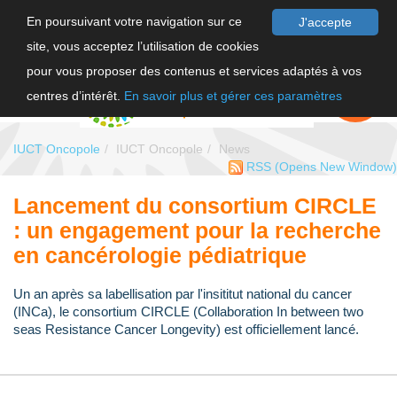
En poursuivant votre navigation sur ce
J'accepte
site, vous acceptez l’utilisation de cookies
FR
pour vous proposer des contenus et services adaptés à vos
EN
FAIRE UN
DON
centres d’intérêt.
En savoir plus et gérer ces paramètres
IUCT Oncopole
IUCT Oncopole
News
RSS
(Opens New Window)
Lancement du consortium CIRCLE
: un engagement pour la recherche
en cancérologie pédiatrique
Un an après sa labellisation par l'insititut national du cancer
(INCa), le consortium CIRCLE (Collaboration In between two
seas Resistance Cancer Longevity) est officiellement lancé.