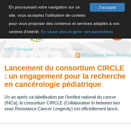
En poursuivant votre navigation sur ce
J'accepte
site, vous acceptez l’utilisation de cookies
FR
pour vous proposer des contenus et services adaptés à vos
EN
FAIRE UN
DON
centres d’intérêt.
En savoir plus et gérer ces paramètres
IUCT Oncopole
IUCT Oncopole
News
RSS
(Opens New Window)
Lancement du consortium CIRCLE
: un engagement pour la recherche
en cancérologie pédiatrique
Un an après sa labellisation par l'insititut national du cancer
(INCa), le consortium CIRCLE (Collaboration In between two
seas Resistance Cancer Longevity) est officiellement lancé.