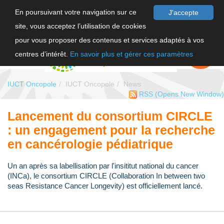
En poursuivant votre navigation sur ce
J'accepte
site, vous acceptez l’utilisation de cookies
FR
pour vous proposer des contenus et services adaptés à vos
EN
FAIRE UN
DON
centres d’intérêt.
En savoir plus et gérer ces paramètres
IUCT Oncopole
IUCT Oncopole
News
RSS
(Opens New Window)
Lancement du consortium CIRCLE
: un engagement pour la recherche
en cancérologie pédiatrique
Un an après sa labellisation par l'insititut national du cancer
(INCa), le consortium CIRCLE (Collaboration In between two
seas Resistance Cancer Longevity) est officiellement lancé.