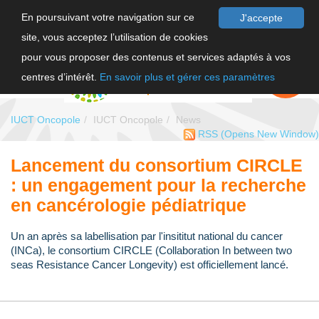
En poursuivant votre navigation sur ce
J'accepte
site, vous acceptez l’utilisation de cookies
FR
pour vous proposer des contenus et services adaptés à vos
EN
FAIRE UN
DON
centres d’intérêt.
En savoir plus et gérer ces paramètres
IUCT Oncopole
IUCT Oncopole
News
RSS
(Opens New Window)
Lancement du consortium CIRCLE
: un engagement pour la recherche
en cancérologie pédiatrique
Un an après sa labellisation par l'insititut national du cancer
(INCa), le consortium CIRCLE (Collaboration In between two
seas Resistance Cancer Longevity) est officiellement lancé.