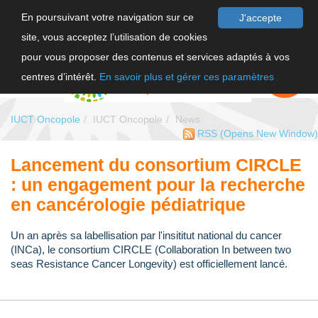
En poursuivant votre navigation sur ce
J'accepte
site, vous acceptez l’utilisation de cookies
FR
pour vous proposer des contenus et services adaptés à vos
EN
FAIRE UN
DON
centres d’intérêt.
En savoir plus et gérer ces paramètres
IUCT Oncopole
IUCT Oncopole
News
RSS
(Opens New Window)
Lancement du consortium CIRCLE
: un engagement pour la recherche
en cancérologie pédiatrique
Un an après sa labellisation par l'insititut national du cancer
(INCa), le consortium CIRCLE (Collaboration In between two
seas Resistance Cancer Longevity) est officiellement lancé.