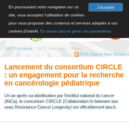
En poursuivant votre navigation sur ce
J'accepte
site, vous acceptez l’utilisation de cookies
FR
pour vous proposer des contenus et services adaptés à vos
EN
FAIRE UN
DON
centres d’intérêt.
En savoir plus et gérer ces paramètres
IUCT Oncopole
IUCT Oncopole
News
RSS
(Opens New Window)
Lancement du consortium CIRCLE
: un engagement pour la recherche
en cancérologie pédiatrique
Un an après sa labellisation par l'insititut national du cancer
(INCa), le consortium CIRCLE (Collaboration In between two
seas Resistance Cancer Longevity) est officiellement lancé.