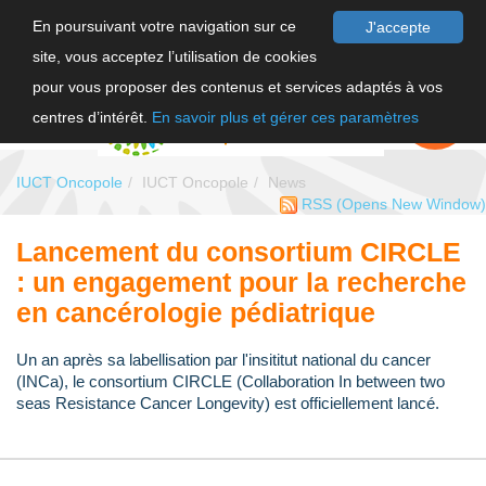
En poursuivant votre navigation sur ce
J'accepte
site, vous acceptez l’utilisation de cookies
FR
pour vous proposer des contenus et services adaptés à vos
EN
FAIRE UN
DON
centres d’intérêt.
En savoir plus et gérer ces paramètres
IUCT Oncopole
IUCT Oncopole
News
RSS
(Opens New Window)
Lancement du consortium CIRCLE
: un engagement pour la recherche
en cancérologie pédiatrique
Un an après sa labellisation par l'insititut national du cancer
(INCa), le consortium CIRCLE (Collaboration In between two
seas Resistance Cancer Longevity) est officiellement lancé.