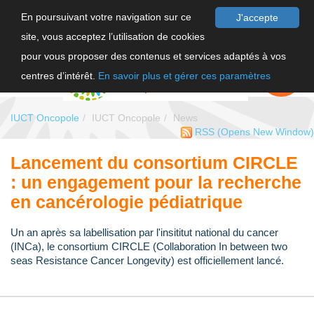
En poursuivant votre navigation sur ce
J'accepte
site, vous acceptez l’utilisation de cookies
FR
pour vous proposer des contenus et services adaptés à vos
EN
FAIRE UN
DON
centres d’intérêt.
En savoir plus et gérer ces paramètres
IUCT Oncopole
IUCT Oncopole
News
RSS
(Opens New Window)
Lancement du consortium CIRCLE
: un engagement pour la recherche
en cancérologie pédiatrique
Un an après sa labellisation par l'insititut national du cancer
(INCa), le consortium CIRCLE (Collaboration In between two
seas Resistance Cancer Longevity) est officiellement lancé.