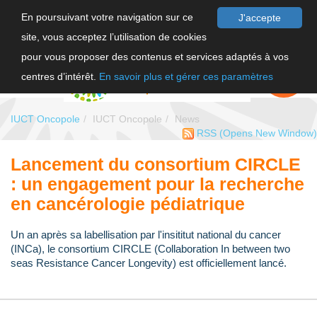
En poursuivant votre navigation sur ce
J'accepte
site, vous acceptez l’utilisation de cookies
FR
pour vous proposer des contenus et services adaptés à vos
EN
FAIRE UN
DON
centres d’intérêt.
En savoir plus et gérer ces paramètres
IUCT Oncopole
IUCT Oncopole
News
RSS
(Opens New Window)
Lancement du consortium CIRCLE
: un engagement pour la recherche
en cancérologie pédiatrique
Un an après sa labellisation par l'insititut national du cancer
(INCa), le consortium CIRCLE (Collaboration In between two
seas Resistance Cancer Longevity) est officiellement lancé.