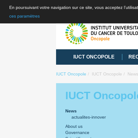
En poursuivant votre navigation sur ce site, vous acceptez l’utili
ces paramètres
IUCT ONCOPOLE
RE
IUCT Oncopole
IUCT Oncopole
New
IUCT Oncopol
News
actualites-innover
About us
Governance