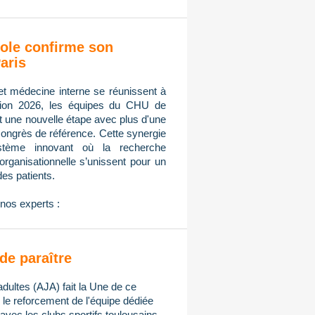
ole confirme son
aris
et médecine interne se réunissent à
tion 2026, les équipes du CHU de
nt une nouvelle étape avec plus d'une
congrès de référence. Cette synergie
ystème innovant où la recherche
n organisationnelle s’unissent pour un
des patients.
nos experts :
de paraître
adultes (AJA) fait la Une de ce
e reforcement de l'équipe dédiée
avec les clubs sportifs toulousains