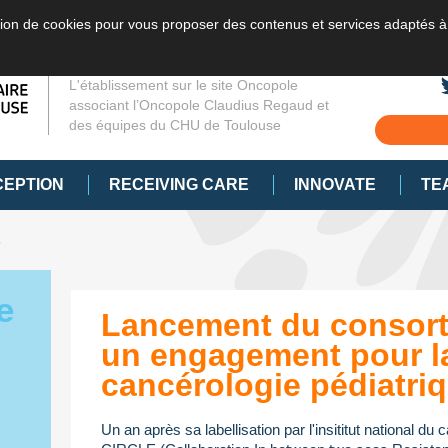
sation de cookies pour vous proposer des contenus et services adaptés à
L'établissement sur le site Oncopole
associant l’Oncopole Claudius Regaud et
des équipes du CHU de Toulouse
CEPTION
RECEIVING CARE
INNOVATE
TE
s
e
Lancement du consort
un engagement pour l
cancérologie pédiatri
Un an après sa labellisation par l'insititut national du