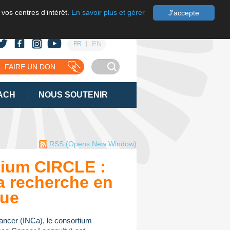
 vos centres d’intérêt.
En savoir plus et gérer
J'accepte
EN
FR
FAIRE UN DON
ACH
NOUS SOUTENIR
RSS
(Opens New Window)
ium CIRCLE :
a recherche en
que
 cancer (INCa), le consortium