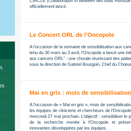
CIRCLE (Collaboration In between two seas Resistan
officiellement lancé.
Le Concert ORL de l'Oncopole
A l'occasion de la semaine de sensibilisation aux ca
tenu du 30 mars au 3 avril, l'Oncopole a lancé une init
aux cancers ORL" : une chorale réunissant des patien
sous la direction de Gabriel Bourgoin, Chef du Chœur
h
es
Mai en gris : mois de sensibilisati
A l’occasion de « Mai en gris », mois de sensibilisa
les équipes de cliniciens et chercheurs de l’Oncopol
mercredi 27 mai prochain. L’objectif : sensibiliser le 
de la recherche menée à l’Oncopole et présent
innovantes développées par les équipes.