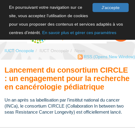
En poursuivant votre navigation sur ce
J'accepte
site, vous acceptez l’utilisation de cookies
FR
pour vous proposer des contenus et services adaptés à vos
EN
FAIRE UN
DON
centres d’intérêt.
En savoir plus et gérer ces paramètres
IUCT Oncopole
IUCT Oncopole
News
RSS
(Opens New Window)
Lancement du consortium CIRCLE
: un engagement pour la recherche
en cancérologie pédiatrique
Un an après sa labellisation par l'insititut national du cancer
(INCa), le consortium CIRCLE (Collaboration In between two
seas Resistance Cancer Longevity) est officiellement lancé.