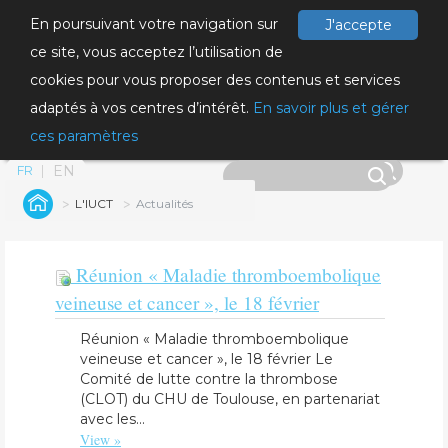
En poursuivant votre navigation sur
J'accepte
ce site, vous acceptez l’utilisation de
cookies pour vous proposer des contenus et services
adaptés à vos centres d’intérêt.
En savoir plus et gérer
ces paramètres
EN
FR
L'IUCT
Actualités
Réunion « Maladie thromboembolique
veineuse et cancer », le 18 février
Réunion « Maladie thromboembolique
veineuse et cancer », le 18 février Le
Comité de lutte contre la thrombose
(CLOT) du CHU de Toulouse, en partenariat
avec les...
View »