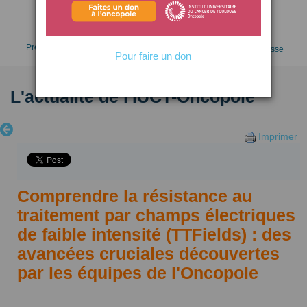
Faire un don
Prendre RDV
Espace presse
Pour faire un don
L'actualité de l'IUCT-Oncopole
Imprimer
Comprendre la résistance au
traitement par champs électriques
de faible intensité (TTFields) : des
avancées cruciales découvertes
par les équipes de l'Oncopole