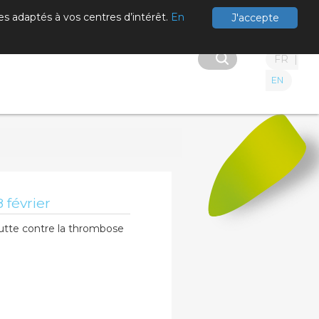
es adaptés à vos centres d’intérêt.
En
J'accepte
FR
EN
 février
lutte contre la thrombose