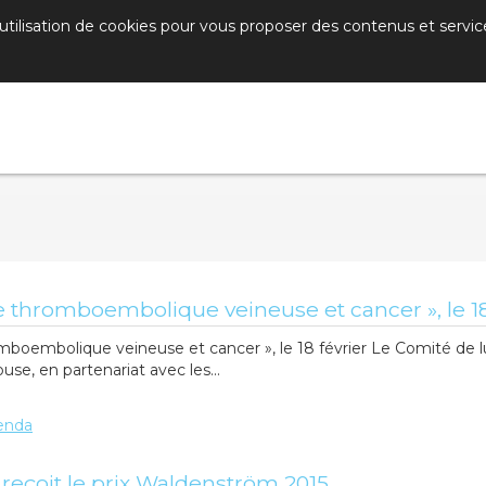
’utilisation de cookies pour vous proposer des contenus et servic
 thromboembolique veineuse et cancer », le 18
mboembolique veineuse et cancer », le 18 février Le Comité de 
se, en partenariat avec les...
enda
 reçoit le prix Waldenström 2015