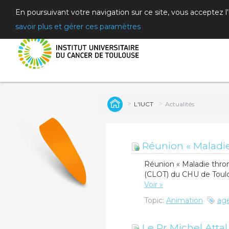
En poursuivant votre navigation sur ce site, vous acceptez l
savoir plus et gérer ces paramètres
L'IUCT
Actualités
Réunion « Maladie
Réunion « Maladie thro
(CLOT) du CHU de Toulou
Voir »
Topic:
Animation
ag
Le Pr Michel Attal