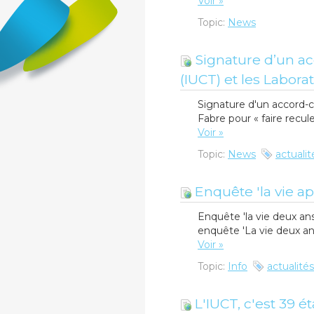
Voir »
Topic:
News
​Signature d’un ac
(IUCT) et les Labora
​Signature d'un accord-c
Fabre pour « faire recule
Voir »
Topic:
News
actualit
Enquête 'la vie a
Enquête 'la vie deux ans
enquête 'La vie deux ans 
Voir »
Topic:
Info
actualités
L'IUCT, c'est 39 é