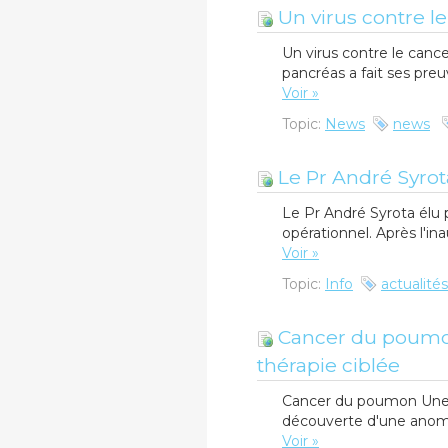
Un virus contre l
Un virus contre le canc
pancréas a fait ses preuve
Voir »
Topic:
News
news
Le Pr André Syrota
Le Pr André Syrota élu 
opérationnel. Après l'in
Voir »
Topic:
Info
actualités
​Cancer du poumon
thérapie ciblée
​Cancer du poumon Une 
découverte d'une anoma
Voir »