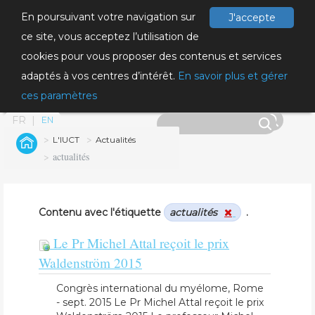
En poursuivant votre navigation sur
J'accepte
ce site, vous acceptez l’utilisation de
cookies pour vous proposer des contenus et services
adaptés à vos centres d’intérêt.
En savoir plus et gérer
ces paramètres
FR
EN
L'IUCT
Actualités
actualités
Contenu avec l'étiquette
actualités
.
Le Pr Michel Attal reçoit le prix
Waldenström 2015
Congrès international du myélome, Rome
- sept. 2015 Le Pr Michel Attal reçoit le prix