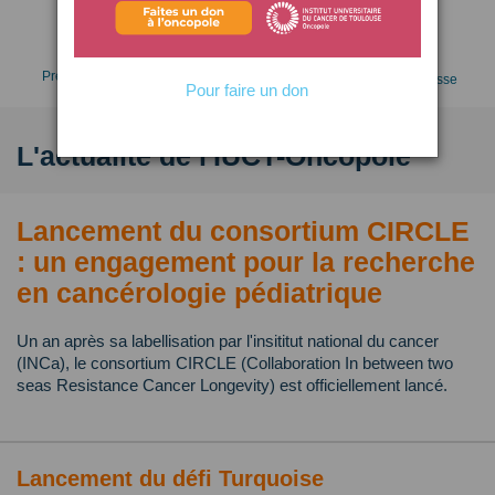
Faire un don
Prendre RDV
Espace presse
Pour faire un don
L'actualité de l'IUCT-Oncopole
Lancement du consortium CIRCLE
: un engagement pour la recherche
en cancérologie pédiatrique
Un an après sa labellisation par l'insititut national du cancer
(INCa), le consortium CIRCLE (Collaboration In between two
seas Resistance Cancer Longevity) est officiellement lancé.
Lancement du défi Turquoise