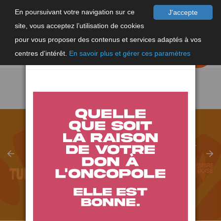
En poursuivant votre navigation sur ce
J'accepte
site, vous acceptez l’utilisation de cookies
F
×
pour vous proposer des contenus et services adaptés à vos
EN
FAIRE UN
DON
centres d’intérêt.
En savoir plus et gérer ces paramètres
SEPTEMBRE TURQUOISE, LANCEMENT
DU DÉFI TURQUOISE
EN SAVOIR PLUS