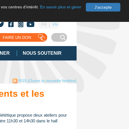
 vos centres d’intérêt.
En savoir plus et gérer
J'accepte
FR
EN
FAIRE UN DON
GNER
NOUS SOUTENIR
RSS
(Ouvre la nouvelle fenêtre)
ents et les
diététique propose deux ateliers pour
tre 11h30 et 14h30 dans le hall