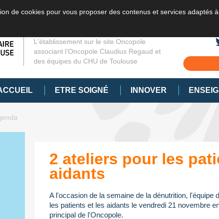
sation de cookies pour vous proposer des contenus et services adaptés à
L'établissement sur le site Oncopole
associant l’Oncopole Claudius Regaud et
des équipes du CHU de Toulouse
ACCUEIL
ETRE SOIGNÉ
INNOVER
ENSEI
genda
2 ateliers pour les pati
aidants
A l'occasion de la semaine de la dénutrition, l'équipe 
les patients et les aidants le vendredi 21 novembre en
principal de l'Oncopole.