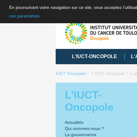
En poursuivant votre navigation sur ce site, vous acceptez l’utili
ces paramètres
L'IUCT-ONCOPOLE
L'
IUCT Oncopole
L'IUCT-Oncopole
L'a
L'IUCT-
Oncopole
Actualités
Qui sommes-nous ?
La gouvernance