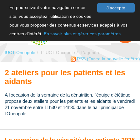
En poursuivant votre navigation sur ce
J'accepte
site, vous acceptez l’utilisation de cookies
F
pour vous proposer des contenus et services adaptés à vos
EN
FAIRE UN
DON
centres d’intérêt.
En savoir plus et gérer ces paramètres
IUCT Oncopole
L'IUCT-Oncopole
L'agenda
RSS
(Ouvre la nouvelle fenêtre)
2 ateliers pour les patients et les
aidants
A l'occasion de la semaine de la dénutrition, l'équipe diététique
propose deux ateliers pour les patients et les aidants le vendredi
21 novembre entre 11h30 et 14h30 dans le hall principal de
l'Oncopole.