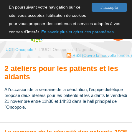
En poursuivant votre navigation sur ce
J'accepte
site, vous acceptez l’utilisation de cookies
F
pour vous proposer des contenus et services adaptés à vos
EN
FAIRE UN
DON
centres d’intérêt.
En savoir plus et gérer ces paramètres
IUCT Oncopole
L'IUCT-Oncopole
L'agenda
RSS
(Ouvre la nouvelle fenêtre)
2 ateliers pour les patients et les
aidants
A l'occasion de la semaine de la dénutrition, l'équipe diététique
propose deux ateliers pour les patients et les aidants le vendredi
21 novembre entre 11h30 et 14h30 dans le hall principal de
l'Oncopole.