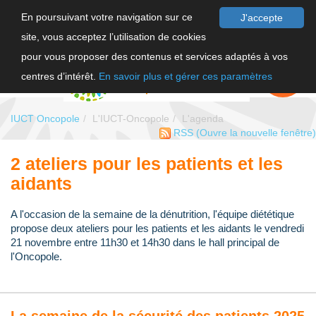
En poursuivant votre navigation sur ce
J'accepte
site, vous acceptez l’utilisation de cookies
F
pour vous proposer des contenus et services adaptés à vos
EN
FAIRE UN
DON
centres d’intérêt.
En savoir plus et gérer ces paramètres
IUCT Oncopole
L'IUCT-Oncopole
L'agenda
RSS
(Ouvre la nouvelle fenêtre)
2 ateliers pour les patients et les
aidants
A l'occasion de la semaine de la dénutrition, l'équipe diététique
propose deux ateliers pour les patients et les aidants le vendredi
21 novembre entre 11h30 et 14h30 dans le hall principal de
l'Oncopole.