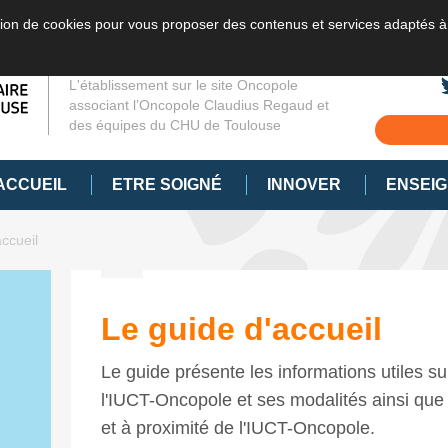
sation de cookies pour vous proposer des contenus et services adaptés à
L'établissement sur le site Oncopole
associant l’Oncopole Claudius Regaud et
des équipes du CHU de Toulouse
ACCUEIL
ETRE SOIGNÉ
INNOVER
ENSEI
ccueil
Le guide d'accueil
Le guide présente les informations utiles su
l'IUCT-Oncopole et ses modalités ainsi que s
et à proximité de l'IUCT-Oncopole.