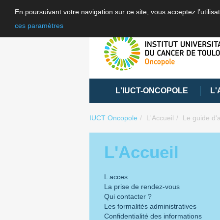
En poursuivant votre navigation sur ce site, vous acceptez l’utili
ces paramètres
L'IUCT-ONCOPOLE
L'
IUCT Oncopole
L'Accueil
Le guide d'a
L'Accueil
L acces
La prise de rendez-vous
Qui contacter ?
Les formalités administratives
Confidentialité des informations