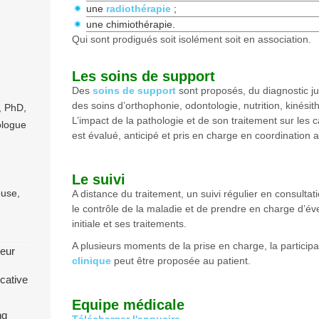
une
radiothérapie
;
une chimiothérapie.
Qui sont prodigués soit isolément soit en association.
Les soins de support
Des
soins de support
sont proposés, du diagnostic jus
des soins d’orthophonie, odontologie, nutrition, kinési
, PhD,
L’impact de la pathologie et de son traitement sur les c
ologue
est évalué, anticipé et pris en charge en coordination a
Le suivi
ouse,
A distance du traitement, un suivi régulier en consultat
le contrôle de la maladie et de prendre en charge d’év
initiale et ses traitements.
A plusieurs moments de la prise en charge, la particip
neur
clinique
peut être proposée au patient.
icative
Equipe médicale
ng