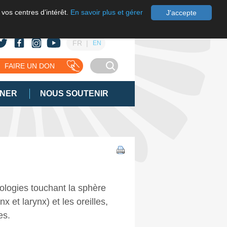
 vos centres d’intérêt.
En savoir plus et gérer
J'accepte
FR
EN
FAIRE UN DON
GNER
NOUS SOUTENIR
logies touchant la sphère
x et larynx) et les oreilles,
es.