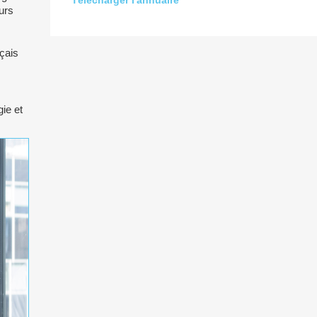
Télécharger l'annuaire
urs
çais
ie et