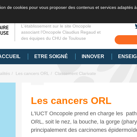
sation de cookies pour vous proposer des contenus et services adaptés à
L'établissement sur le site Oncopole
associant l’Oncopole Claudius Regaud et
des équipes du CHU de Toulouse
ACCUEIL
ETRE SOIGNÉ
INNOVER
ENSEI
alités
Les cancers ORL
Classement Clarivate
Les cancers ORL
L'IUCT Oncopole prend en charge les patho
ORL, soit le nez, la bouche, la gorge (pharyn
principalement des carcinomes épidermoïd