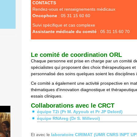
CONTACTS
Rendez-vous et renseignements médicaux
Oncophone
: 05 31 15 60 60
Suivi spécifique et cas complexe
Assistante médicale du comité
: 05 31 15 60 70
Le comité de coordination ORL
Chaque personne est prise en charge par un comité d
spécialistes qui proposent des choix thérapeutiques et
personnalisé des soins quelques soient les disciplines 
Ce comité a également une activité prospective en mati
thématiques d'innovation diagnostique et thérapeuti
essais cliniques.
Collaborations avec le CRCT
équipe T2i (Pr M. Ayyoub et Pr JP Delord)
équipe RNAreg (Dr S. Millevoi)
Et avec le
laboratoire CIRIMAT (UMR CNRS INPT UPS