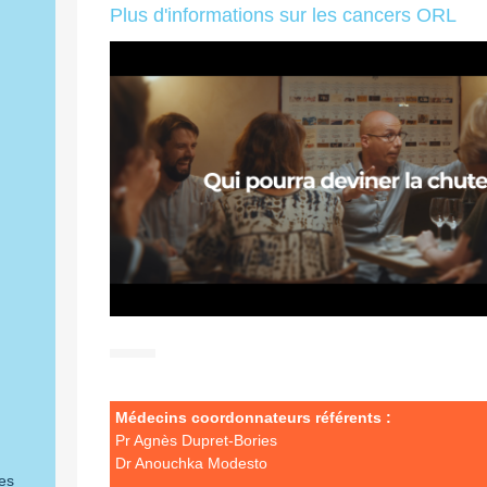
Plus d'informations sur les cancers ORL
Médecins coordonnateurs référents :
Pr Agnès Dupret-Bories
Dr Anouchka Modesto
es