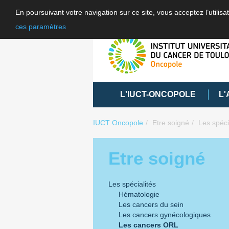
En poursuivant votre navigation sur ce site, vous acceptez l’utili
ces paramètres
L'IUCT-ONCOPOLE
L'
IUCT Oncopole
Etre soigné
Les spéci
Etre soigné
Les spécialités
Hématologie
Les cancers du sein
Les cancers gynécologiques
Les cancers ORL