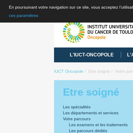
En poursuivant votre navigation sur ce site, vous acceptez l’utili
ces paramètres
L'IUCT-ONCOPOLE
L'
IUCT Oncopole
Etre soigné
Votre par
Etre soigné
Les spécialités
Les départements et services
Votre parcours
Les examens et les traitements
Les parcours dédiés