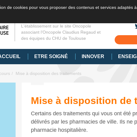
sation de cookies pour vous proposer des contenus et services adaptés à
L'établissement sur le site Oncopole
associant l’Oncopole Claudius Regaud et
des équipes du CHU de Toulouse
ACCUEIL
ETRE SOIGNÉ
INNOVER
ENSEI
cours
Mise à disposition des traitements
Mise à disposition de 
Certains des traitements qui vous ont été p
délivrés par les pharmacies de ville. Ils ne 
pharmacie hospitalière.