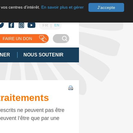
 vos centres d’intérêt.
En savoir plus et gérer
J'accepte
FR
EN
FAIRE UN DON
GNER
NOUS SOUTENIR
traitements
rescrits ne peuvent pas être
peuvent l’être que par une