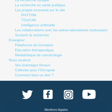
La recherche clinique
La recherche en santé publique
Les projets innovants sur le site
RHYTHM
TOUCAN
Intelligence artificielle
Les collaborations avec les autres laboratoires toulousains
Soutenir la recherche
Enseigner
Plateforme de formation
Education thérapeutique
Médiathèque de cancérologie
Nous soutenir
Vos avantages fiscaux
Collecter pour l'Oncopole
Comment faire un don ?
Mentions légales