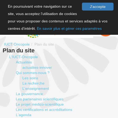
En poursuivant votre navigation sur ce
J'accepte
site, vous acceptez l’utilisation de cookies
F
pour vous proposer des contenus et services adaptés à vos
EN
FAIRE UN
DON
centres d’intérêt.
En savoir plus et gérer ces paramètres
IUCT Oncopole
Plan du site
Plan du site
L'IUCT-Oncopole
Actualités
actualites-innover
Qui sommes-nous ?
Les soins
La recherche
L'enseignement
La gouvernance
Les partenaires scientifiques
Le projet médico-scientifique
Les certifications et accréditations
L'agenda