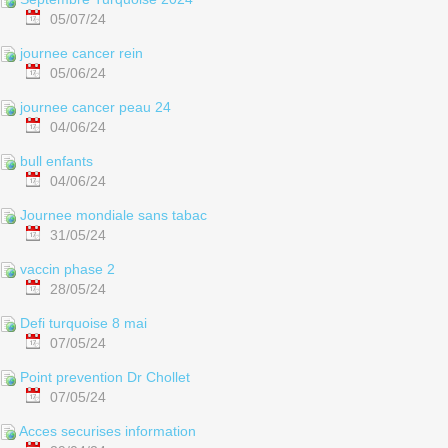
05/07/24
journee cancer rein
05/06/24
journee cancer peau 24
04/06/24
bull enfants
04/06/24
Journee mondiale sans tabac
31/05/24
vaccin phase 2
28/05/24
Defi turquoise 8 mai
07/05/24
Point prevention Dr Chollet
07/05/24
Acces securises information