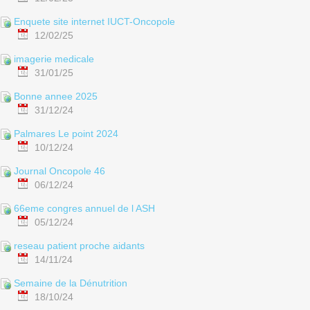
Enquete site internet IUCT-Oncopole
12/02/25
imagerie medicale
31/01/25
Bonne annee 2025
31/12/24
Palmares Le point 2024
10/12/24
Journal Oncopole 46
06/12/24
66eme congres annuel de l ASH
05/12/24
reseau patient proche aidants
14/11/24
Semaine de la Dénutrition
18/10/24