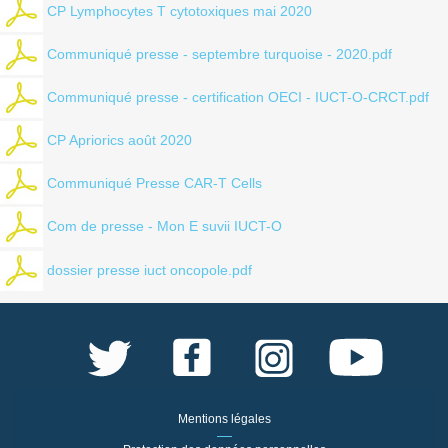
CP Lymphocytes T cytotoxiques mai 2020
Communiqué presse - septembre turquoise - 2020.pdf
Communiqué presse - certification OECI - IUCT-O-CRCT.pdf
CP Apriorics août 2020
Communiqué Presse CAR-T Cells
Com de presse - Mon E suvii IUCT-O
dossier presse iuct oncopole.pdf
Mentions légales