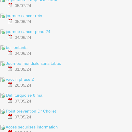
05/07/24
journee cancer rein
05/06/24
journee cancer peau 24
04/06/24
bull enfants
04/06/24
Journee mondiale sans tabac
31/05/24
vaccin phase 2
28/05/24
Defi turquoise 8 mai
07/05/24
Point prevention Dr Chollet
07/05/24
Acces securises information