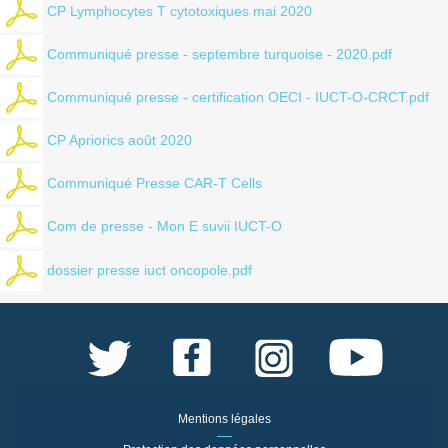
CP Lymphocytes T cytotoxiques mai 2020
Communiqué presse - septembre turquoise - 2020.pdf
Communiqué presse - certification OECI - IUCT-O-CRCT.pdf
CP Apriorics août 2020
Communiqué Presse CAR-T Cells
Com de presse - Mon E suvii IUCT-O
dossier presse iuct oncopole.pdf
Mentions légales