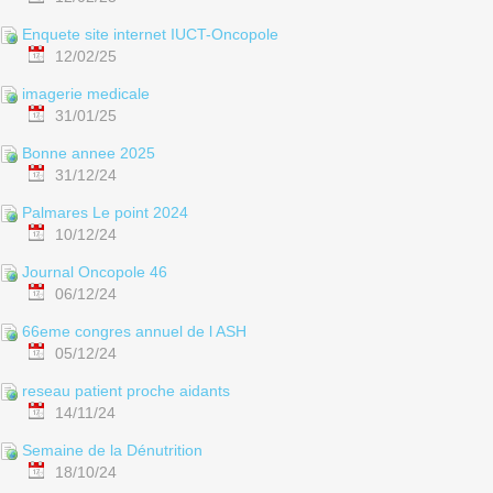
Enquete site internet IUCT-Oncopole
12/02/25
imagerie medicale
31/01/25
Bonne annee 2025
31/12/24
Palmares Le point 2024
10/12/24
Journal Oncopole 46
06/12/24
66eme congres annuel de l ASH
05/12/24
reseau patient proche aidants
14/11/24
Semaine de la Dénutrition
18/10/24