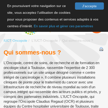
En poursuivant votre navigation sur ce
J'accepte
site, vous acceptez l’utilisation de cookies
F
pour vous proposer des contenus et services adaptés à vos
EN
FAIRE UN
DON
centres d’intérêt.
En savoir plus et gérer ces paramètres
IUCT Oncopole
L'IUCT-Oncopole
Qui sommes-nous ?
Qui sommes-nous ?
L'Oncopole, centre de soins, de recherche et de formation en
oncologie situé à Toulouse, rassemble l'expertise de 2 300
professionnels sur un site unique désigné comme « centre
intégré de cancérologie ». Il combine plusieurs installations
cliniques de pointe pour le traitement du cancer avec une
infrastructure de recherche de niveau mondial au sein d'un
campus intégré qui rassemble des acteurs publics et privés, y
compris des partenaires industriels. L'IUCT-Oncopole, qui
regroupe l'Oncopole Claudius Regaud (OCR) et plusieurs
équipes du Centre hospitalier universitaire de Toulouse, traite