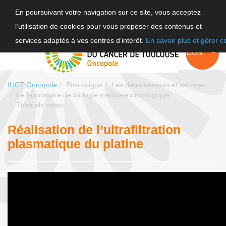
En poursuivant votre navigation sur ce site, vous acceptez
l’utilisation de cookies pour vous proposer des contenus et
F
services adaptés à vos centres d’intérêt.
En savoir plus et gérer 
EN
FAIRE UN
DON
IUCT Oncopole
Etre soigné
Les départements et services
Le laboratoire de biologie médicale oncologique
Tutoriels video
Réalisation de l’ultrafiltration
plasmatique du platine