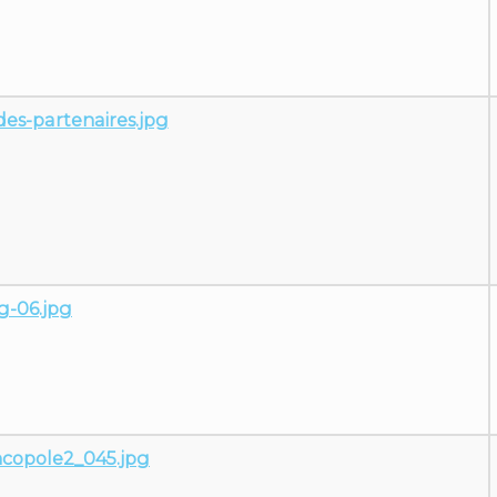
des-partenaires.jpg
g-06.jpg
copole2_045.jpg