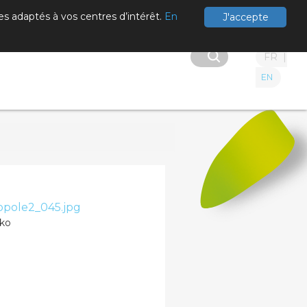
es adaptés à vos centres d’intérêt.
En
J'accepte
FR
EN
pole2_045.jpg
 ko