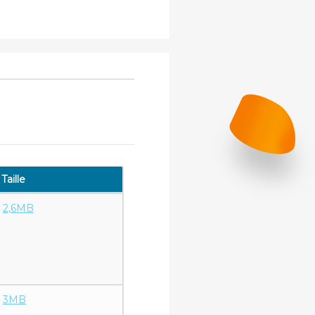
Taille
2,6MB
3MB