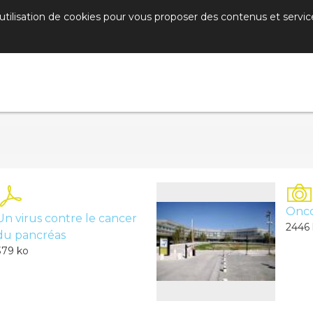
’utilisation de cookies pour vous proposer des contenus et servic
Onco
Un virus contre le cancer
2446
du pancréas
379 ko