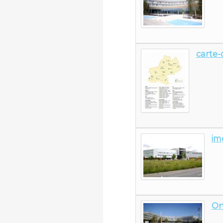
carte-
im
On