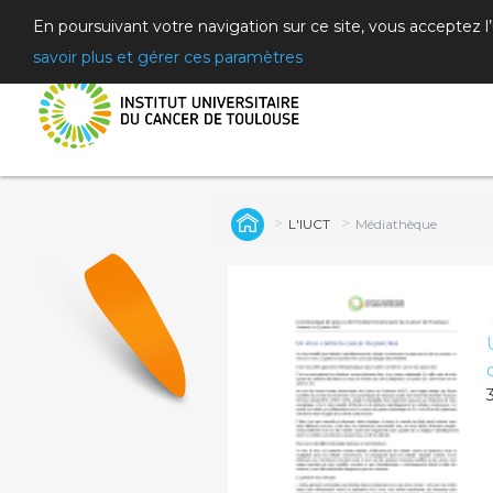
En poursuivant votre navigation sur ce site, vous acceptez l
savoir plus et gérer ces paramètres
L'IUCT
Médiathèque