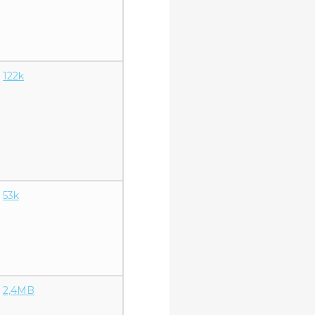
122k
53k
2,4MB