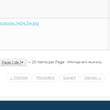
copole_1404_54.jpg
— 20 Items per Page
Affichage de 6 résultat(s).
Page 1 de 1
← Premier
Précédent
Suivant
Dernier →