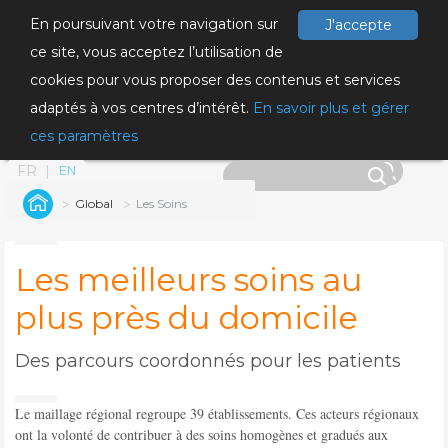
En poursuivant votre navigation sur
J'accepte
ce site, vous acceptez l’utilisation de
cookies pour vous proposer des contenus et services
adaptés à vos centres d’intérêt.
En savoir plus et gérer
ces paramètres
FR
EN
Global
Les Soins
Les meilleurs soins au
plus près du domicile
Des parcours coordonnés pour les patients
Le maillage régional regroupe 39 établissements. Ces acteurs régionaux
ont la volonté de contribuer à des soins homogènes et gradués aux