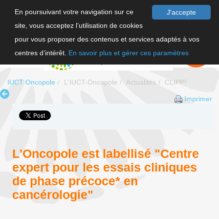
En poursuivant votre navigation sur ce
J'accepte
site, vous acceptez l’utilisation de cookies
F
pour vous proposer des contenus et services adaptés à vos
EN
FAIRE UN
DON
centres d’intérêt.
En savoir plus et gérer ces paramètres
IUCT Oncopole
L'IUCT-Oncopole
Actualités
CLIPP²
Imprimer
L'Oncopole est labellisé "Centre
expert pour les essais cliniques
de phase précoce* en
cancérologie"