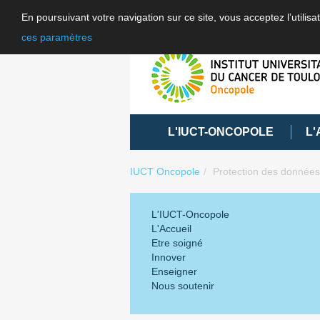
En poursuivant votre navigation sur ce site, vous acceptez l’utili
ces paramètres
L'IUCT-ONCOPOLE
L'
IUCT Oncopole
Protection des données
L'IUCT-Oncopole
L'Accueil
Etre soigné
Innover
Enseigner
Nous soutenir