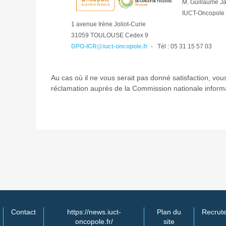
M. Guillaume Ja
IUCT-Oncopole
1 avenue Irène Joliot-Curie
31059 TOULOUSE Cedex 9
DPO-ICR@iuct-oncopole.fr
- Tél : 05 31 15 57 03
Au cas où il ne vous serait pas donné satisfaction, vo
réclamation auprès de la Commission nationale informat
Contact
https://news.iuct-
Plan du
Recrut
oncopole.fr/
site