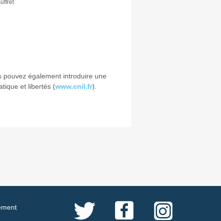
uffret
us pouvez également introduire une
ique et libertés (
www.cnil.fr
).
ement