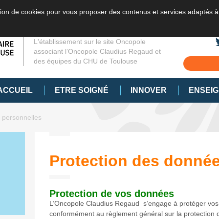
sation de cookies pour vous proposer des contenus et services adaptés à
L'établissement sur le site Oncopole
associant l’Oncopole Claudius Regaud et
des équipes du CHU de Toulouse
ACCUEIL
ETRE SOIGNÉ
INNOVER
ENSEI
 personnelles
Protection des donnée
Protection de vos données
L’Oncopole Claudius Regaud s’engage à protéger vos
conformément au règlement général sur la protection 