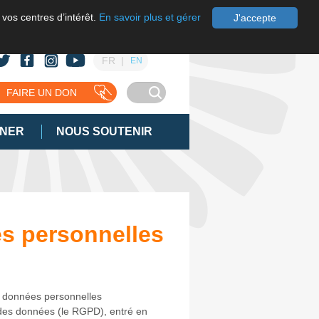
 vos centres d’intérêt.
En savoir plus et gérer
J'accepte
FR
EN
FAIRE UN DON
GNER
NOUS SOUTENIR
s personnelles
 données personnelles
des données (le RGPD), entré en