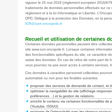
vigueur le 25 mai 2018 (règlement européen 2016/679 d
traitements de données personnelles effectués sur ce 
règlement et à la loi Informatique et Libertés. L’Onco
DPD, Délégué à la protection des Données, en la pers
ICR@iuct-oncopole.fr
Recueil et utilisation de certaines 
Certaines données personnelles peuvent être collectée
site www.iuct-oncopole.fr. Lorsque certaines informatio
des fonctionnalités spécifiques du site, ce caractère o
saisie des données. En cas de refus de votre part de fo
vous pourriez ne pas avoir accès à certains services, fo
Ces données à caractère personnel collectées pourront f
automatisé ou non pour les finalités suivantes:
proposer des services de demande de contact, et d’
optimiser la navigabilité du site (affichage respons
préférences…) et la gestion de relations.
enrichir le contenu via certaines fonctionnalités de
(Youtube, ISSUU)
proposer de l’interactivité avec les réseaux sociau