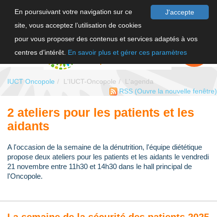
En poursuivant votre navigation sur ce
J'accepte
site, vous acceptez l’utilisation de cookies
F
pour vous proposer des contenus et services adaptés à vos
EN
FAIRE UN
DON
centres d’intérêt.
En savoir plus et gérer ces paramètres
IUCT Oncopole
L'IUCT-Oncopole
L'agenda
RSS
(Ouvre la nouvelle fenêtre)
2 ateliers pour les patients et les
aidants
A l'occasion de la semaine de la dénutrition, l'équipe diététique
propose deux ateliers pour les patients et les aidants le vendredi
21 novembre entre 11h30 et 14h30 dans le hall principal de
l'Oncopole.