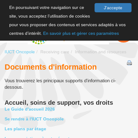
En poursuivant votre navigation sur ce
J'accepte
site, vous acceptez l’utilisation de cookies
FR
pour vous proposer des contenus et services adaptés à vos
EN
FAIRE UN
DON
centres d’intérêt.
En savoir plus et gérer ces paramètres
IUCT Oncopole
Receiving care
Information and resources
Documents d'information
Vous trouverez les principaux supports d'information ci-
dessous.
Accueil, soins de support, vos droits
Le Guide d'accueil 2026
Se rendre à l'IUCT Oncopole
Les plans par étage