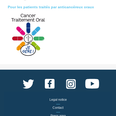
Pour les patients traités par anticancéreux oraux
Legal notice
Contact
Press area