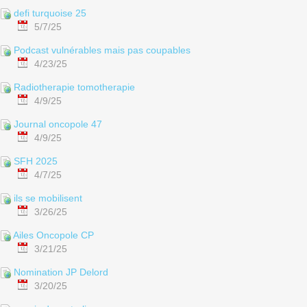
defi turquoise 25
5/7/25
Podcast vulnérables mais pas coupables
4/23/25
Radiotherapie tomotherapie
4/9/25
Journal oncopole 47
4/9/25
SFH 2025
4/7/25
ils se mobilisent
3/26/25
Ailes Oncopole CP
3/21/25
Nomination JP Delord
3/20/25