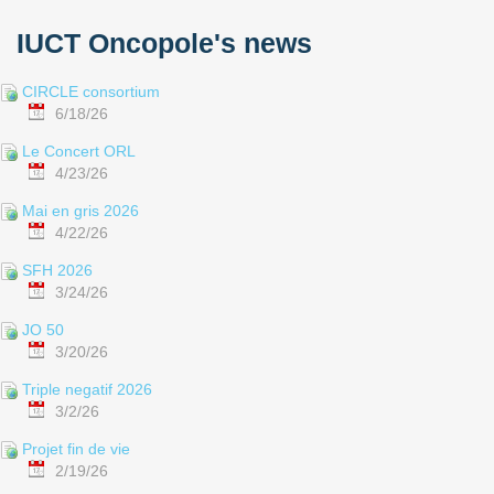
IUCT Oncopole's news
CIRCLE consortium
6/18/26
Le Concert ORL
4/23/26
Mai en gris 2026
4/22/26
SFH 2026
3/24/26
JO 50
3/20/26
Triple negatif 2026
3/2/26
Projet fin de vie
2/19/26