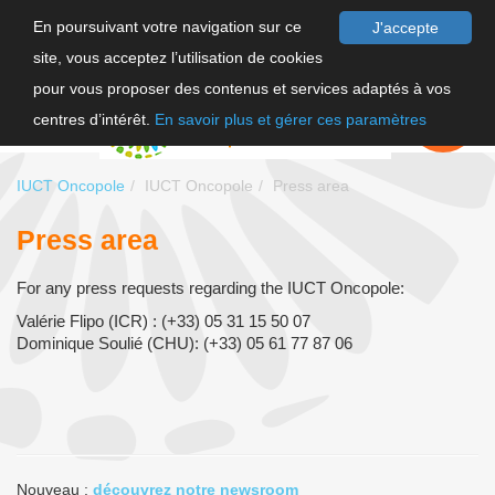
En poursuivant votre navigation sur ce
J'accepte
site, vous acceptez l’utilisation de cookies
FR
pour vous proposer des contenus et services adaptés à vos
EN
FAIRE UN
DON
centres d’intérêt.
En savoir plus et gérer ces paramètres
IUCT Oncopole
IUCT Oncopole
Press area
Press area
For any press requests regarding the IUCT Oncopole:
Valérie Flipo (ICR) : (+33) 05 31 15 50 07
Dominique Soulié (CHU): (+33) 05 61 77 87 06
Nouveau :
découvrez notre newsroom