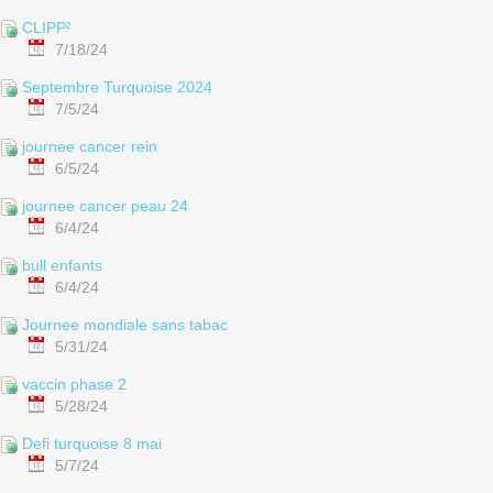
CLIPP²
7/18/24
Septembre Turquoise 2024
7/5/24
journee cancer rein
6/5/24
journee cancer peau 24
6/4/24
bull enfants
6/4/24
Journee mondiale sans tabac
5/31/24
vaccin phase 2
5/28/24
Defi turquoise 8 mai
5/7/24