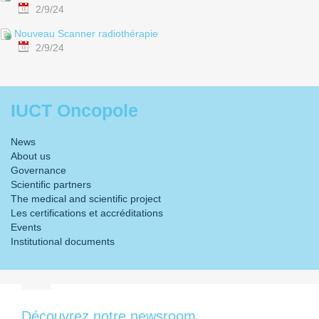
2/9/24
Nouveau Scanner radiothérapie
2/9/24
IUCT Oncopole
News
About us
Governance
Scientific partners
The medical and scientific project
Les certifications et accréditations
Events
Institutional documents
Découvrez notre newsroom