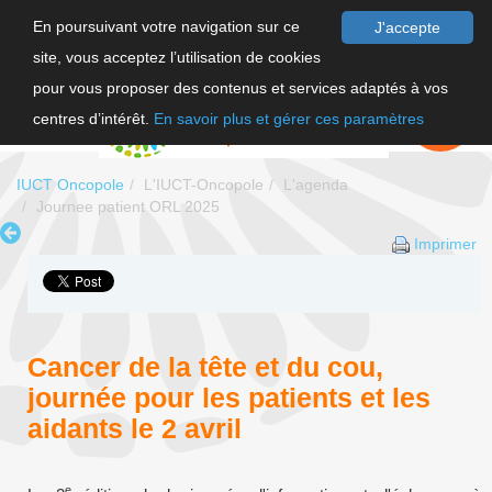
En poursuivant votre navigation sur ce
J'accepte
site, vous acceptez l’utilisation de cookies
F
pour vous proposer des contenus et services adaptés à vos
EN
FAIRE UN
DON
centres d’intérêt.
En savoir plus et gérer ces paramètres
IUCT Oncopole
L'IUCT-Oncopole
L'agenda
Journee patient ORL 2025
Imprimer
Cancer de la tête et du cou,
journée pour les patients et les
aidants le 2 avril
e