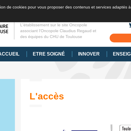
sation de cookies pour vous proposer des contenus et services adaptés à
L'établissement sur le site Oncopole
associant l’Oncopole Claudius Regaud et
des équipes du CHU de Toulouse
ACCUEIL
ETRE SOIGNÉ
INNOVER
ENSEI
L'accès