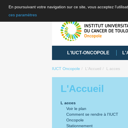
En poursuivant votre navigation sur ce site, vous acceptez l’utili
ces paramètres
L'IUCT-ONCOPOLE
L'
IUCT Oncopole
L'Accueil
L acces
L'Accueil
L acces
Voir le plan
Comment se rendre à l'IUCT
Oncopole
Stationnement