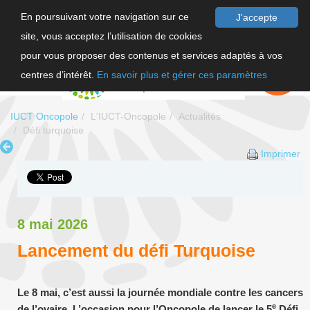
En poursuivant votre navigation sur ce
J'accepte
site, vous acceptez l’utilisation de cookies
F
pour vous proposer des contenus et services adaptés à vos
EN
FAIRE UN
DON
centres d’intérêt.
En savoir plus et gérer ces paramètres
IUCT Oncopole
L'IUCT-Oncopole
Actualités
Défi turquoise
Imprimer
8 mai 2026
Lancement du défi Turquoise
Le 8 mai, c’est aussi la journée mondiale contre les cancers
e
de l’ovaire. L’occasion pour l’Oncopole de lancer le 5
Défi