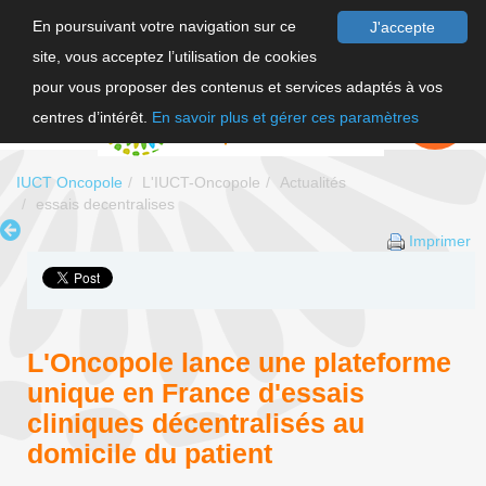
En poursuivant votre navigation sur ce
J'accepte
site, vous acceptez l’utilisation de cookies
F
pour vous proposer des contenus et services adaptés à vos
EN
FAIRE UN
DON
centres d’intérêt.
En savoir plus et gérer ces paramètres
IUCT Oncopole
L'IUCT-Oncopole
Actualités
essais decentralises
Imprimer
L'Oncopole lance une plateforme
unique en France d'essais
cliniques décentralisés au
domicile du patient