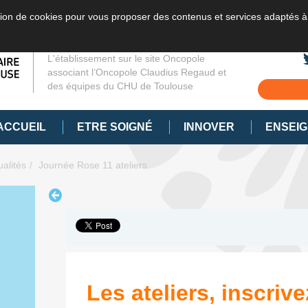
sation de cookies pour vous proposer des contenus et services adaptés à
L'établissement sur le site Oncopole
associant l’Oncopole Claudius Regaud et
des équipes du CHU de Toulouse
ACCUEIL
ETRE SOIGNÉ
INNOVER
ENSEI
ualités
Journée Rose 11 ateliers
Les ateliers, inscriv