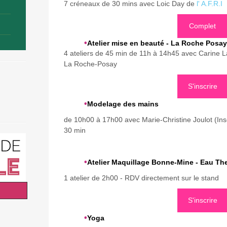
7 créneaux de 30 mins avec Loic Day de
l' A.F.R.I
Complet
•
Atelier mise en beauté - La Roche Posay
4 ateliers de 45 min de 11h à 14h45 avec Carine L
La Roche-Posay
S'inscrire
•
Modelage des mains
de 10h00 à 17h00 avec Marie-Christine Joulot (Inscr
30 min
•
Atelier Maquillage Bonne-Mine - Eau Th
1 atelier de 2h00 - RDV directement sur le stand
S'inscrire
•
Yoga