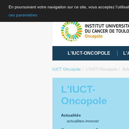
En poursuivant votre navigation sur ce site, vous acceptez l’utili
ces paramètres
L'IUCT-ONCOPOLE
L'
IUCT Oncopole
L'IUCT-Oncopole
Act
L'IUCT-
Oncopole
Actualités
actualites-innover