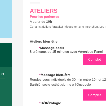
ATELIERS
Pour les patientes
A partir de
10h
Certains ateliers (gratuits) nécessitent une inscription. Les 
Ateliers bien-être :
•
Massage assis
8 créneaux de 15 minutes avec Véronique Panel.
Complet
on
•
Massage bien-être
Rendez-vous individuels de 30 min entre 10h et 12
Barthié, socio-esthéticienne à l'Oncopole
Complet
•
Réfléxologie