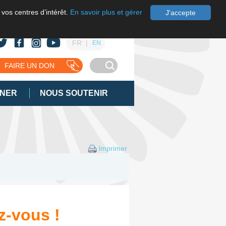
 vos centres d’intérêt.
En savoir plus et gérer
J'accepte
FR
EN
FAIRE UN DON
GNER
NOUS SOUTENIR
Imprimer
ez-vous !