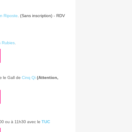
on Riposte
. (Sans inscription) - RDV
s Rubies
.
e le Gall de
Cinq Qi
(Attention,
h00 ou à 11h30 avec le
TUC