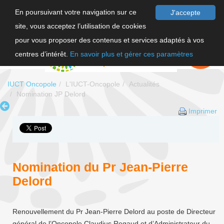
En poursuivant votre navigation sur ce
J'accepte
site, vous acceptez l’utilisation de cookies
F
pour vous proposer des contenus et services adaptés à vos
EN
FAIRE UN
DON
centres d’intérêt.
En savoir plus et gérer ces paramètres
IUCT Oncopole
L'IUCT-Oncopole
Actualités
Nomination JP Delord
Imprimer
Nomination du Pr Jean-Pierre
Delord
Renouvellement du Pr Jean-Pierre Delord au poste de Directeur
général de l’Oncopole Claudius Regaud et d’Administrateur du