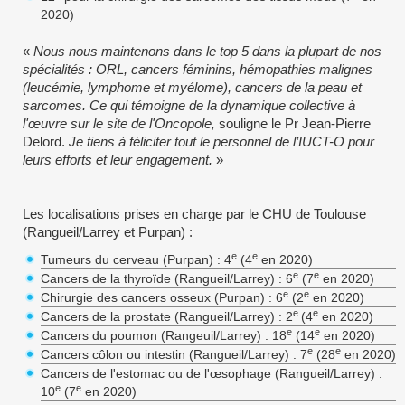
2020)
«
Nous nous maintenons dans le top 5 dans la plupart de nos
spécialités : ORL, cancers féminins, hémopathies malignes
(leucémie, lymphome et myélome), cancers de la peau et
sarcomes. Ce qui témoigne de la dynamique collective à
l'œuvre sur le site de l'Oncopole,
souligne le Pr Jean-Pierre
Delord.
Je tiens à féliciter tout le personnel de l’IUCT-O pour
leurs efforts et leur engagement.
»
Les localisations prises en charge par le CHU de Toulouse
(Rangueil/Larrey et Purpan) :
e
e
Tumeurs du cerveau (Purpan) : 4
(4
en 2020)
e
e
Cancers de la thyroïde (Rangueil/Larrey) : 6
(7
en 2020)
e
e
Chirurgie des cancers osseux (Purpan) : 6
(2
en 2020)
e
e
Cancers de la prostate (Rangueil/Larrey) : 2
(4
en 2020)
e
e
Cancers du poumon (Rangeuil/Larrey) : 18
(14
en 2020)
e
e
Cancers côlon ou intestin (Rangueil/Larrey) : 7
(28
en 2020)
Cancers de l'estomac ou de l'œsophage (Rangueil/Larrey) :
e
e
10
(7
en 2020)