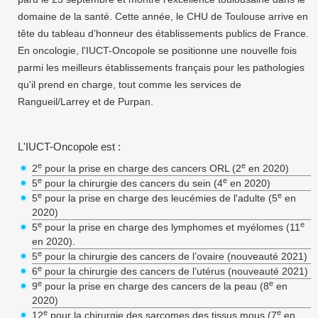
domaine de la santé. Cette année, le CHU de Toulouse arrive en
tête du tableau d’honneur des établissements publics de France.
En oncologie, l'IUCT-Oncopole se positionne une nouvelle fois
parmi les meilleurs établissements français pour les pathologies
qu'il prend en charge, tout comme les services de
Rangueil/Larrey et de Purpan.
L'IUCT-Oncopole est :
e
e
2
pour la prise en charge des cancers ORL (2
en 2020)
e
e
5
pour la chirurgie des cancers du sein (4
en 2020)
e
e
5
pour la prise en charge des leucémies de l'adulte (5
en
2020)
e
e
5
pour la prise en charge des lymphomes et myélomes (11
en 2020).
e
5
pour la chirurgie des cancers de l’ovaire (nouveauté 2021)
e
6
pour la chirurgie des cancers de l’utérus (nouveauté 2021)
e
e
9
pour la prise en charge des cancers de la peau (8
en
2020)
e
e
12
pour la chirurgie des sarcomes des tissus mous (7
en