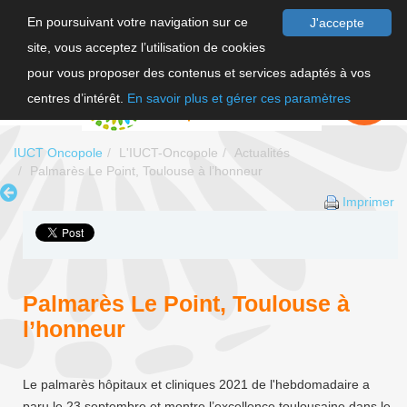
En poursuivant votre navigation sur ce
J'accepte
site, vous acceptez l’utilisation de cookies
F
pour vous proposer des contenus et services adaptés à vos
EN
FAIRE UN
DON
centres d’intérêt.
En savoir plus et gérer ces paramètres
IUCT Oncopole
L'IUCT-Oncopole
Actualités
Palmarès Le Point, Toulouse à l’honneur
Imprimer
Palmarès Le Point, Toulouse à
l’honneur
Le palmarès hôpitaux et cliniques 2021 de l'hebdomadaire a
paru le 23 septembre et montre l’excellence toulousaine dans le