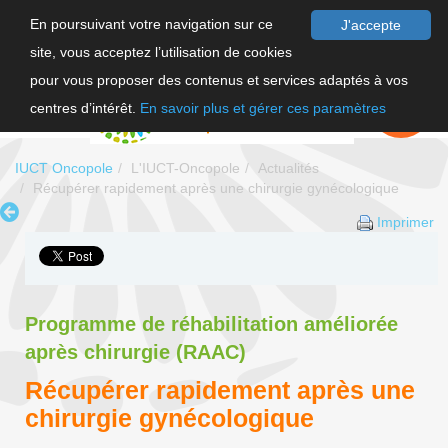
En poursuivant votre navigation sur ce
J'accepte
site, vous acceptez l’utilisation de cookies
F
pour vous proposer des contenus et services adaptés à vos
EN
FAIRE UN
DON
centres d’intérêt.
En savoir plus et gérer ces paramètres
IUCT Oncopole
L'IUCT-Oncopole
Actualités
Récupérer rapidement après une chirurgie gynécologique
Imprimer
Programme de réhabilitation améliorée
après chirurgie (RAAC)
Récupérer rapidement après une
chirurgie gynécologique